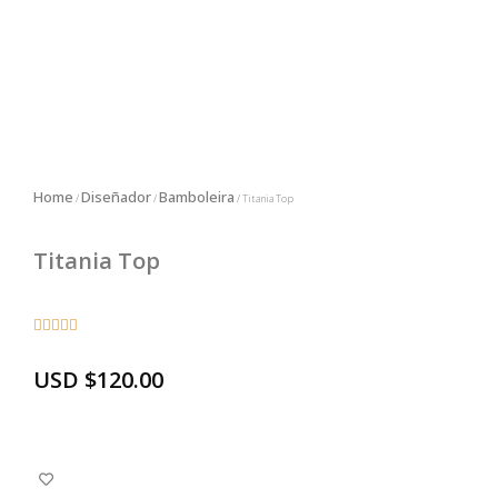
Home
Diseñador
Bamboleira
/
/
/ Titania Top
Titania Top





USD
$
120.00