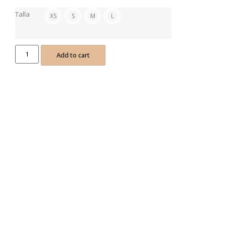
Talla
XS
S
M
L
Add to cart