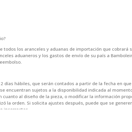
io?
e todos los aranceles y aduanas de importación que cobrará su
nceles aduaneros y los gastos de envío de su país a Bamboleir
 reembolso.
2 días hábiles, que serán contados a partir de la fecha en qu
 se encuentran sujetos a la disponibilidad indicada al moment
n cuanto al diseño de la pieza, o modificar la información pro
izó la orden. Si solicita ajustes después, puede que se genere
o incorrectas
asos y/o mercancías perdidas debido a direcciones de envío in
 adicionales que deberán ser asumidos por el mismo.