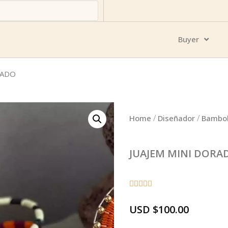
Buyer
RADO
/
/
Home
Diseñador
Bambol
JUAJEM MINI DORA





USD
$
100.00