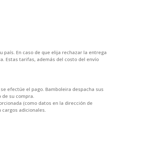
 país. En caso de que elija rechazar la entrega
a. Estas tarifas, además del costo del envío
e se efectúe el pago. Bamboleira despacha sus
o de su compra.
porcionada (como datos en la dirección de
n cargos adicionales.
correctas o incompletas, entregadas por el