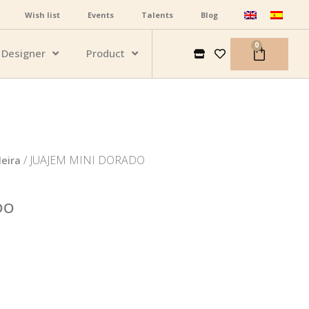
Wish list
Events
Talents
Blog
0
Designer
Product
/ JUAJEM MINI DORADO
eira
DO