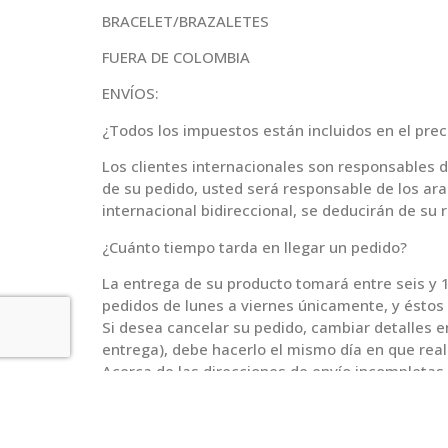
BRACELET/BRAZALETES
FUERA DE COLOMBIA
ENVÍOS:
¿Todos los impuestos están incluidos en el prec
Los clientes internacionales son responsables d
de su pedido, usted será responsable de los ara
internacional bidireccional, se deducirán de su
¿Cuánto tiempo tarda en llegar un pedido?
La entrega de su producto tomará entre seis y 1
pedidos de lunes a viernes únicamente, y éstos
Si desea cancelar su pedido, cambiar detalles e
entrega), debe hacerlo el mismo día en que real
Acerca de las direcciones de envío incompletas 
Bamboleira no se hace responsable por los retr
cliente. Cambios de dirección generarán cargos