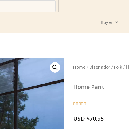
Buyer
/
/
/ 
Home
Diseñador
Folk
Home Pant





USD
$
70.95