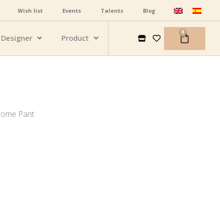
Wish list
Events
Talents
Blog
0
Designer
Product
Home Pant