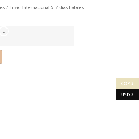
es / Envío Internacional 5-7 días hábiles
L
COP $
USD $