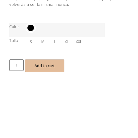
volverás a ser la misma...nunca.
Color
Talla
S
M
L
XL
XXL
Add to cart