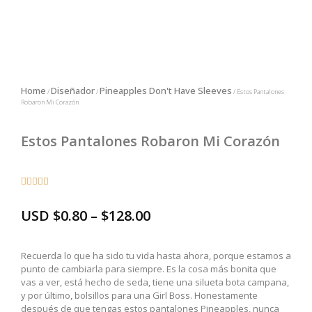
Home
Diseñador
Pineapples Don't Have Sleeves
/
/
/ Estos Pantalones
Robaron Mi Corazón
Estos Pantalones Robaron Mi Corazón





USD
$
0.80
–
$
128.00
Recuerda lo que ha sido tu vida hasta ahora, porque estamos a
punto de cambiarla para siempre. Es la cosa más bonita que
vas a ver, está hecho de seda, tiene una silueta bota campana,
y por último, bolsillos para una Girl Boss. Honestamente
después de que tengas estos pantalones Pineapples, nunca