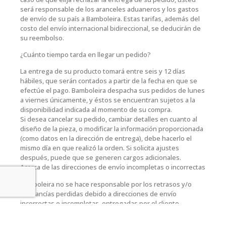
será responsable de los aranceles aduaneros y los gastos
de envío de su país a Bamboleira. Estas tarifas, además del
costo del envío internacional bidireccional, se deducirán de
su reembolso.
¿Cuánto tiempo tarda en llegar un pedido?
La entrega de su producto tomará entre seis y 12 días
hábiles, que serán contados a partir de la fecha en que se
efectúe el pago. Bamboleira despacha sus pedidos de lunes
a viernes únicamente, y éstos se encuentran sujetos a la
disponibilidad indicada al momento de su compra.
Si desea cancelar su pedido, cambiar detalles en cuanto al
diseño de la pieza, o modificar la información proporcionada
(como datos en la dirección de entrega), debe hacerlo el
mismo día en que realizó la orden. Si solicita ajustes
después, puede que se generen cargos adicionales.
Acerca de las direcciones de envío incompletas o incorrectas
Bamboleira no se hace responsable por los retrasos y/o
mercancías perdidas debido a direcciones de envío
incorrectas o incompletas, entregadas por el cliente.
Cambios de dirección generarán cargos adicionales que
deberán ser asumidos por el mismo.