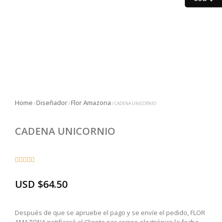
Home
Diseñador
Flor Amazona
/
/
/ CADENA UNICORNIO
CADENA UNICORNIO





USD
$
64.50
Después de que se apruebe el pago y se envíe el pedido, FLOR
AMAZONA notificará al Cliente por correo electrónico la fecha