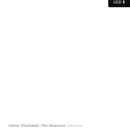
USD $
Home
Diseñador
Flor Amazona
/
/
/ TOPOS HADA